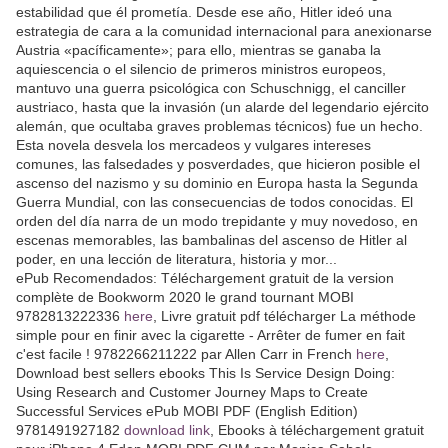
estabilidad que él prometía. Desde ese año, Hitler ideó una
estrategia de cara a la comunidad internacional para anexionarse
Austria «pacíficamente»; para ello, mientras se ganaba la
aquiescencia o el silencio de primeros ministros europeos,
mantuvo una guerra psicológica con Schuschnigg, el canciller
austriaco, hasta que la invasión (un alarde del legendario ejército
alemán, que ocultaba graves problemas técnicos) fue un hecho.
Esta novela desvela los mercadeos y vulgares intereses
comunes, las falsedades y posverdades, que hicieron posible el
ascenso del nazismo y su dominio en Europa hasta la Segunda
Guerra Mundial, con las consecuencias de todos conocidas. El
orden del día narra de un modo trepidante y muy novedoso, en
escenas memorables, las bambalinas del ascenso de Hitler al
poder, en una lección de literatura, historia y mor...
ePub Recomendados: Téléchargement gratuit de la version
complète de Bookworm 2020 le grand tournant MOBI
9782813222336
here
, Livre gratuit pdf télécharger La méthode
simple pour en finir avec la cigarette - Arrêter de fumer en fait
c'est facile ! 9782266211222 par Allen Carr in French
here
,
Download best sellers ebooks This Is Service Design Doing:
Using Research and Customer Journey Maps to Create
Successful Services ePub MOBI PDF (English Edition)
9781491927182
download link
, Ebooks à téléchargement gratuit