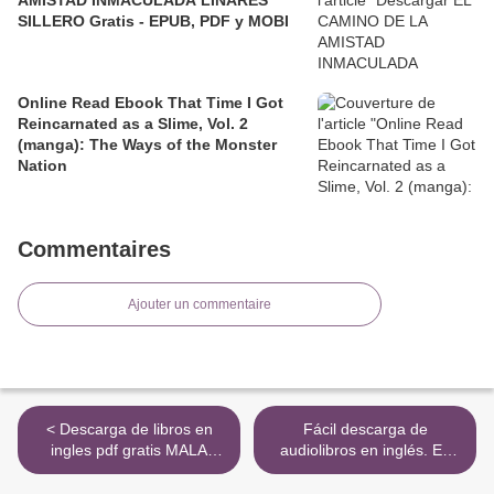
SILLERO Gratis - EPUB, PDF y MOBI
Online Read Ebook That Time I Got
Reincarnated as a Slime, Vol. 2
(manga): The Ways of the Monster
Nation
Commentaires
Ajouter un commentaire
< Descarga de libros en
Fácil descarga de
ingles pdf gratis MALA
audiolibros en inglés. EL
(TRILOGIA LOCA MALA
CLUB DE LA ÉLITE (SAGA
PELIGROSA 2) MOBI CHM
DETECTIVE SONIA RUIZ