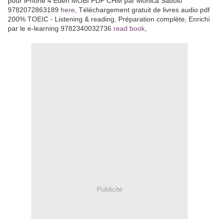
pour iPhone 4 Eden MOBI PDF CHM par Monica Sabolo
9782072863189
here
, Téléchargement gratuit de livres audio pdf
200% TOEIC - Listening & reading, Préparation complète, Enrichi
par le e-learning 9782340032736
read book
,
Publicité