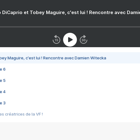
 DiCaprio et Tobey Maguire, c'est lui ! Rencontre avec Dam
bey Maguire, c'est lui ! Rencontre avec Damien Witecka
e 6
e 5
e 4
e 3
s créatrices de la VF !
e 2
e 1