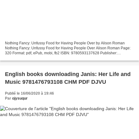
Nothing Fancy: Unfussy Food for Having People Over by Alison Roman
Nothing Fancy: Unfussy Food for Having People Over Alison Roman Page:
320 Format: pdf, ePub, mobi, fb2 ISBN: 9780593137628 Publisher:
Potter/Ten Speed/Harmony/Rodale Download Nothing Fancy:...
English books downloading Janis: Her Life and
Music 9781476793108 CHM PDF DJVU
Publié le 16/06/2020 à 19:46
Par
ojysuqur