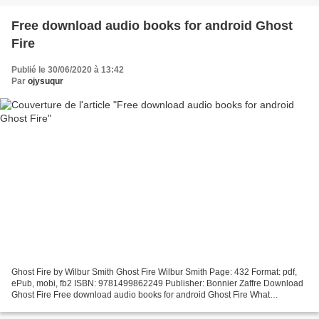
Free download audio books for android Ghost
Fire
Publié le 30/06/2020 à 13:42
Par
ojysuqur
Ghost Fire by Wilbur Smith Ghost Fire Wilbur Smith Page: 432 Format: pdf,
ePub, mobi, fb2 ISBN: 9781499862249 Publisher: Bonnier Zaffre Download
Ghost Fire Free download audio books for android Ghost Fire What
Happened, Exactly, in Oakland's Ghost Ship...