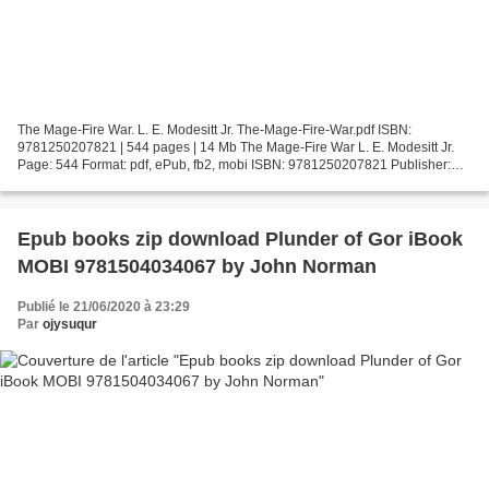
The Mage-Fire War. L. E. Modesitt Jr. The-Mage-Fire-War.pdf ISBN:
9781250207821 | 544 pages | 14 Mb The Mage-Fire War L. E. Modesitt Jr.
Page: 544 Format: pdf, ePub, fb2, mobi ISBN: 9781250207821 Publisher:
Tom Doherty Associates Download The Mage-Fire...
Epub books zip download Plunder of Gor iBook
MOBI 9781504034067 by John Norman
Publié le 21/06/2020 à 23:29
Par
ojysuqur