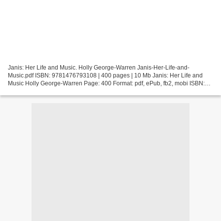
Janis: Her Life and Music. Holly George-Warren Janis-Her-Life-and-
Music.pdf ISBN: 9781476793108 | 400 pages | 10 Mb Janis: Her Life and
Music Holly George-Warren Page: 400 Format: pdf, ePub, fb2, mobi ISBN:
9781476793108 Publisher: Simon & Schuster Download...