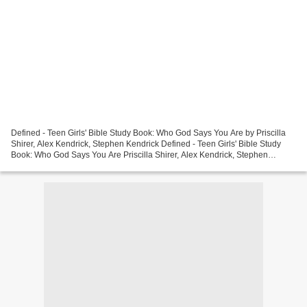
Defined - Teen Girls' Bible Study Book: Who God Says You Are by Priscilla
Shirer, Alex Kendrick, Stephen Kendrick Defined - Teen Girls' Bible Study
Book: Who God Says You Are Priscilla Shirer, Alex Kendrick, Stephen
Kendrick Page: 192 Format: pdf, ePub,...