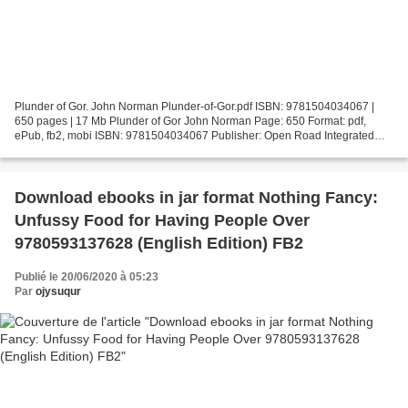
Plunder of Gor. John Norman Plunder-of-Gor.pdf ISBN: 9781504034067 |
650 pages | 17 Mb Plunder of Gor John Norman Page: 650 Format: pdf,
ePub, fb2, mobi ISBN: 9781504034067 Publisher: Open Road Integrated
Media LLC Download Plunder of Gor Epub books zip...
Download ebooks in jar format Nothing Fancy:
Unfussy Food for Having People Over
9780593137628 (English Edition) FB2
Publié le 20/06/2020 à 05:23
Par
ojysuqur