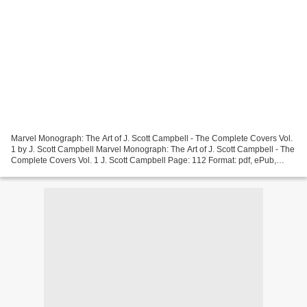
Marvel Monograph: The Art of J. Scott Campbell - The Complete Covers Vol.
1 by J. Scott Campbell Marvel Monograph: The Art of J. Scott Campbell - The
Complete Covers Vol. 1 J. Scott Campbell Page: 112 Format: pdf, ePub,
mobi, fb2 ISBN: 9781302917586 Publisher:...