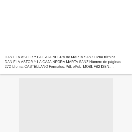
DANIELA ASTOR Y LA CAJA NEGRA de MARTA SANZ Ficha técnica
DANIELA ASTOR Y LA CAJA NEGRA MARTA SANZ Número de páginas:
272 Idioma: CASTELLANO Formatos: Pdf, ePub, MOBI, FB2 ISBN:
9788433977830 Editorial: ANAGRAMA Año de edición: 2015 Descargar
eBook gratis...