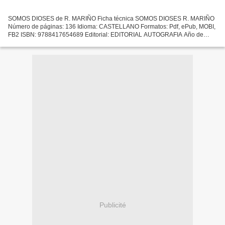
SOMOS DIOSES de R. MARIÑO Ficha técnica SOMOS DIOSES R. MARIÑO
Número de páginas: 136 Idioma: CASTELLANO Formatos: Pdf, ePub, MOBI,
FB2 ISBN: 9788417654689 Editorial: EDITORIAL AUTOGRAFIA Año de
edición: 2019 Descargar eBook gratis Foro de descarga de...
Publicité